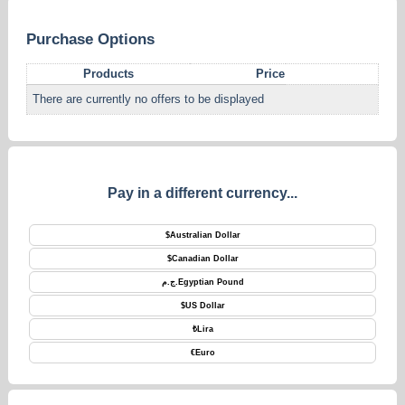
Purchase Options
Products
Price
There are currently no offers to be displayed
Pay in a different currency...
$
Australian Dollar
$
Canadian Dollar
ج.م.
Egyptian Pound
$
US Dollar
₺
Lira
€
Euro